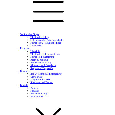
24 Stunden Pflege
24 Stunden Pflege
Osteuropäische Betreuungskräfte
Kosten der 24 Stunden Pflege
Downloads
Ratgeber
Übersicht
24-Stunden-Pflege verstehen
Kosten & Finanzierung
Recht & Modelle
Betreuung im Alltag
Alternativen & Vergleich
Regionale Pflegekräfte
Über uns
Ihre 24-Stunden-Pflegeagentur
Unser Team
Mitglied im VHBP
Standorte und Partner
Kontakt
Anfrage
Kontakt
Bedarfserfassung
Jetzt chatten