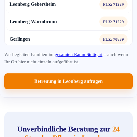
Leonberg Gebersheim
PLZ: 71229
Leonberg Warmbronn
PLZ: 71229
Gerlingen
PLZ: 70839
Wir begleiten Familien im
gesamten Raum Stuttgart
– auch wenn
Ditzingen
PLZ: 71254
Ihr Ort hier nicht einzeln aufgeführt ist.
Rutesheim
PLZ: 71277
Betreuung in Leonberg anfragen
Renningen
PLZ: 71272
Weil der Stadt
PLZ: 71263
Magstadt
PLZ: 71106
Unverbindliche Beratung zur
24