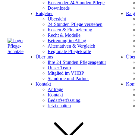
Kosten der 24 Stunden Pflege
Downloads
Ratgeber
Ratg
Übersicht
24-Stunden-Pflege verstehen
Kosten & Finanzierung
Recht & Modelle
Betreuung im Alltag
Alternativen & Vergleich
Regionale Pflegekräfte
Über uns
Über
Ihre 24-Stunden-Pflegeagentur
Unser Team
Mitglied im VHBP
Standorte und Partner
Kontakt
Kont
Anfrage
Kontakt
Bedarfserfassung
Jetzt chatten