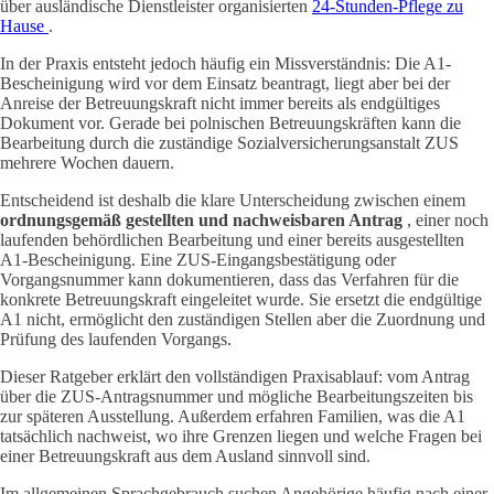
über ausländische Dienstleister organisierten
24-Stunden-Pflege zu
Hause
.
In der Praxis entsteht jedoch häufig ein Missverständnis: Die A1-
Bescheinigung wird vor dem Einsatz beantragt, liegt aber bei der
Anreise der Betreuungskraft nicht immer bereits als endgültiges
Dokument vor. Gerade bei polnischen Betreuungskräften kann die
Bearbeitung durch die zuständige Sozialversicherungsanstalt ZUS
mehrere Wochen dauern.
Entscheidend ist deshalb die klare Unterscheidung zwischen einem
ordnungsgemäß gestellten und nachweisbaren Antrag
, einer noch
laufenden behördlichen Bearbeitung und einer bereits ausgestellten
A1-Bescheinigung. Eine ZUS-Eingangsbestätigung oder
Vorgangsnummer kann dokumentieren, dass das Verfahren für die
konkrete Betreuungskraft eingeleitet wurde. Sie ersetzt die endgültige
A1 nicht, ermöglicht den zuständigen Stellen aber die Zuordnung und
Prüfung des laufenden Vorgangs.
Dieser Ratgeber erklärt den vollständigen Praxisablauf: vom Antrag
über die ZUS-Antragsnummer und mögliche Bearbeitungszeiten bis
zur späteren Ausstellung. Außerdem erfahren Familien, was die A1
tatsächlich nachweist, wo ihre Grenzen liegen und welche Fragen bei
einer Betreuungskraft aus dem Ausland sinnvoll sind.
Im allgemeinen Sprachgebrauch suchen Angehörige häufig nach einer