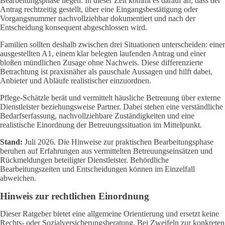
Bearbeitungsphase liegen. In dieser Zeit kommt es darauf an, dass der
Antrag rechtzeitig gestellt, über eine Eingangsbestätigung oder
Vorgangsnummer nachvollziehbar dokumentiert und nach der
Entscheidung konsequent abgeschlossen wird.
Familien sollten deshalb zwischen drei Situationen unterscheiden: einer
ausgestellten A1, einem klar belegten laufenden Antrag und einer
bloßen mündlichen Zusage ohne Nachweis. Diese differenzierte
Betrachtung ist praxisnäher als pauschale Aussagen und hilft dabei,
Anbieter und Abläufe realistischer einzuordnen.
Pflege-Schätzle berät und vermittelt häusliche Betreuung über externe
Dienstleister beziehungsweise Partner. Dabei stehen eine verständliche
Bedarfserfassung, nachvollziehbare Zuständigkeiten und eine
realistische Einordnung der Betreuungssituation im Mittelpunkt.
Stand:
Juli 2026. Die Hinweise zur praktischen Bearbeitungsphase
beruhen auf Erfahrungen aus vermittelten Betreuungseinsätzen und
Rückmeldungen beteiligter Dienstleister. Behördliche
Bearbeitungszeiten und Entscheidungen können im Einzelfall
abweichen.
Hinweis zur rechtlichen Einordnung
Dieser Ratgeber bietet eine allgemeine Orientierung und ersetzt keine
Rechts- oder Sozialversicherungsberatung. Bei Zweifeln zur konkreten