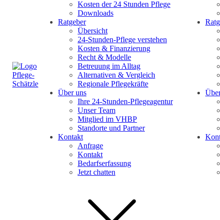
Kosten der 24 Stunden Pflege
Downloads
Ratgeber
Ratg
Übersicht
24-Stunden-Pflege verstehen
Kosten & Finanzierung
Recht & Modelle
Betreuung im Alltag
Alternativen & Vergleich
Regionale Pflegekräfte
Über uns
Über
Ihre 24-Stunden-Pflegeagentur
Unser Team
Mitglied im VHBP
Standorte und Partner
Kontakt
Kont
Anfrage
Kontakt
Bedarfserfassung
Jetzt chatten