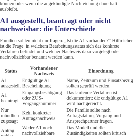
können oder wenn die angekündigte Nachreichung dauerhaft
ausbleibt.
A1 ausgestellt, beantragt oder nicht
nachweisbar: die Unterschiede
Familien sollten nicht nur fragen: „Ist die A1 vorhanden?“ Hilfreicher
ist die Frage, in welchem Bearbeitungsstatus sich das konkrete
Verfahren befindet und welcher Nachweis dazu vorgelegt oder
nachvollziehbar benannt werden kann.
Vorhandener
Status
Einordnung
Nachweis
A1
Endgültige A1-
Name, Zeitraum und Einsatzbezug
ausgestellt
Bescheinigung
sollten geprüft werden.
Eingangsbestätigung
Das laufende Verfahren ist
A1
oder ZUS-
dokumentiert; die endgültige A1
beantragt
Vorgangsnummer
wird nachgereicht.
Nur
Die Familie sollte nach
Kein konkreter
mündlich
Antragsdatum, Vorgang und
Antragsnachweis
zugesagt
Ansprechpartner fragen.
Weder A1 noch
Das Modell und die
Antrag
nachvollziehbare
Zuständigkeiten sollten kritisch
unklar