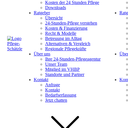
Kosten der 24 Stunden Pflege
Downloads
Ratgeber
Ratg
Übersicht
24-Stunden-Pflege verstehen
Kosten & Finanzierung
Recht & Modelle
Betreuung im Alltag
Alternativen & Vergleich
Regionale Pflegekräfte
Über uns
Über
Ihre 24-Stunden-Pflegeagentur
Unser Team
Mitglied im VHBP
Standorte und Partner
Kontakt
Kont
Anfrage
Kontakt
Bedarfserfassung
Jetzt chatten