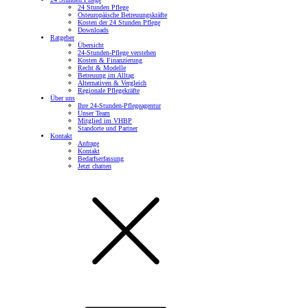
24 Stunden Pflege
Osteuropäische Betreuungskräfte
Kosten der 24 Stunden Pflege
Downloads
Ratgeber
Übersicht
24-Stunden-Pflege verstehen
Kosten & Finanzierung
Recht & Modelle
Betreuung im Alltag
Alternativen & Vergleich
Regionale Pflegekräfte
Über uns
Ihre 24-Stunden-Pflegeagentur
Unser Team
Mitglied im VHBP
Standorte und Partner
Kontakt
Anfrage
Kontakt
Bedarfserfassung
Jetzt chatten