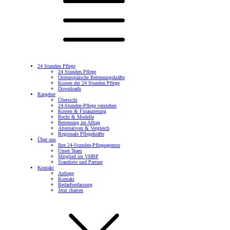
24 Stunden Pflege
24 Stunden Pflege
Osteuropäische Betreuungskräfte
Kosten der 24 Stunden Pflege
Downloads
Ratgeber
Übersicht
24-Stunden-Pflege verstehen
Kosten & Finanzierung
Recht & Modelle
Betreuung im Alltag
Alternativen & Vergleich
Regionale Pflegekräfte
Über uns
Ihre 24-Stunden-Pflegeagentur
Unser Team
Mitglied im VHBP
Standorte und Partner
Kontakt
Anfrage
Kontakt
Bedarfserfassung
Jetzt chatten