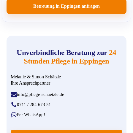
Betreuung in Eppingen anfragen
Ittlingen
PLZ: 74930
Kirchardt
PLZ: 74912
Sulzfeld
PLZ: 75056
Unverbindliche Beratung zur
24
Stunden Pflege in Eppingen
Kürnbach
PLZ: 75057
Melanie & Simon Schätzle
Ihre Ansprechpartner
Zaberfeld
PLZ: 74374
info@pflege-schaetzle.de
Güglingen
PLZ: 74363
0711 / 284 673 51
Per WhatsApp!
Schwaigern
PLZ: 74193